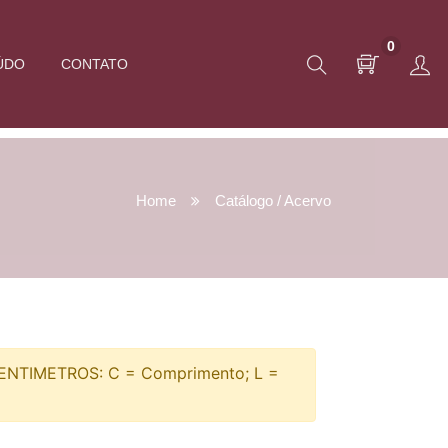
0
ÚDO
CONTATO
Home
Catálogo / Acervo
TIMETROS: C = Comprimento; L =