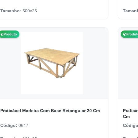
Tamanho:
500x25
Taman
Produto
Produt
Praticável Madeira Com Base Retangular 20 Cm
Pratic
Cm
Código:
0647
Códig