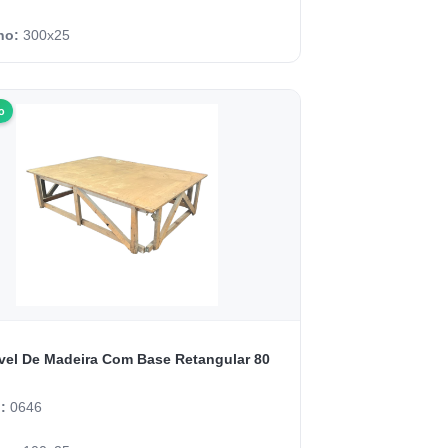
ho:
300x25
o
ável De Madeira Com Base Retangular 80
o:
0646