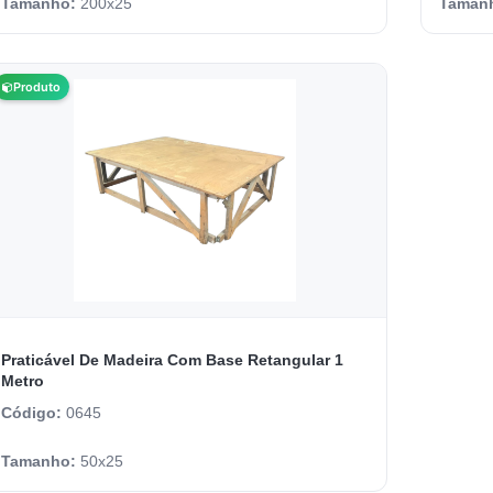
Tamanho:
200x25
Taman
Produto
Praticável De Madeira Com Base Retangular 1
Metro
Código:
0645
Tamanho:
50x25