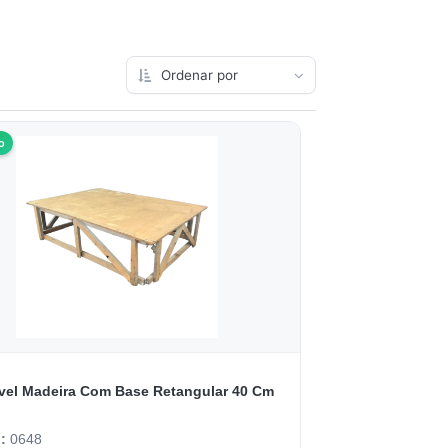
o
ável Madeira Com Base Retangular 40 Cm
o:
0648