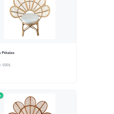
 Pétalas
o:
0201
o