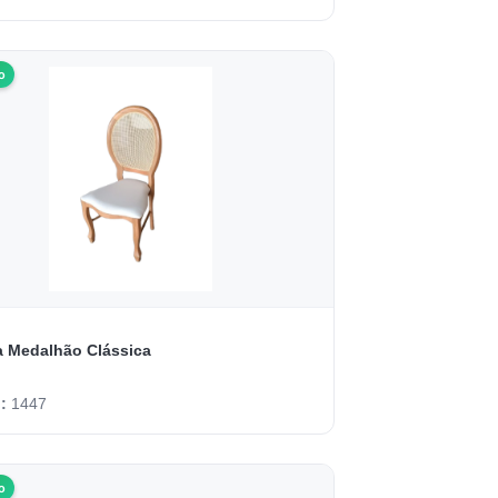
o
a Medalhão Clássica
o:
1447
o