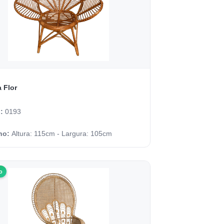
 Flor
o:
0193
ho:
Altura: 115cm - Largura: 105cm
o