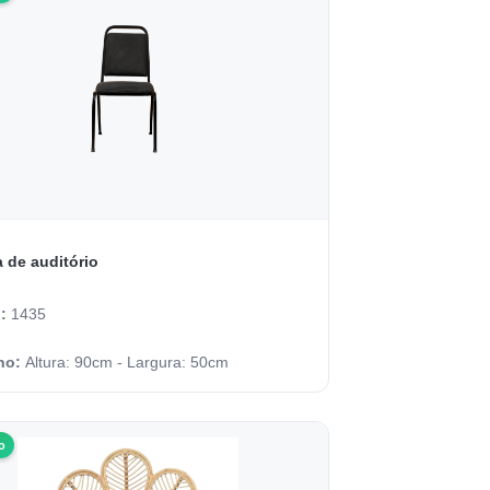
 de auditório
o:
1435
ho:
Altura: 90cm - Largura: 50cm
o