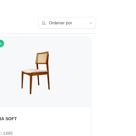
o
RA SOFT
o:
1485