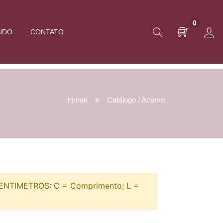
0
ÚDO
CONTATO
Home
Catálogo / Acervo
TIMETROS: C = Comprimento; L =