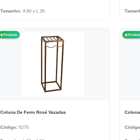
Tamanho:
A 80 x L 35
Taman
Produto
Produt
Coluna De Ferro Rosé Vazadas
Código:
0275
Códig