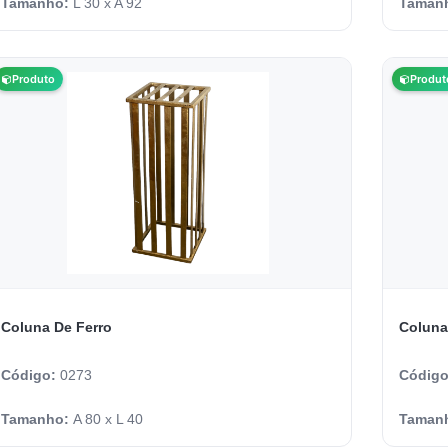
Tamanho:
L 30 x A 92
Taman
Produto
Produt
Coluna De Ferro
Coluna
Código:
0273
Códig
Tamanho:
A 80 x L 40
Taman