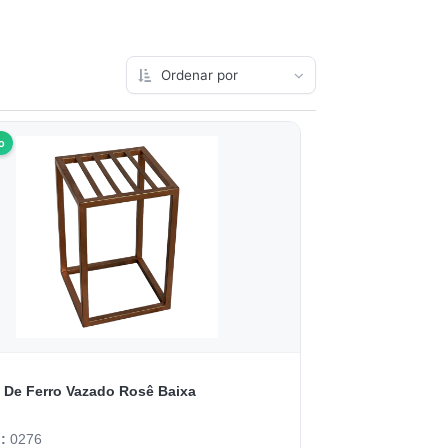
o
 De Ferro Vazado Rosê Baixa
o:
0276