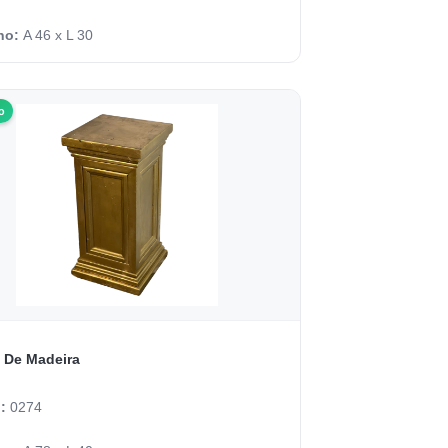
ho:
A 46 x L 30
o
Coluna De Madeira
o:
0274