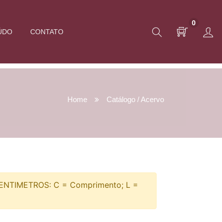
0
ÚDO
CONTATO
Home
Catálogo / Acervo
TIMETROS: C = Comprimento; L =