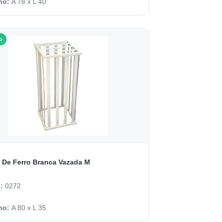
ho:
A 78 x L 40
o
 De Ferro Branca Vazada M
o:
0272
ho:
A 80 x L 35