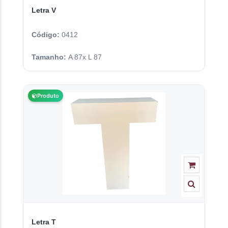
Letra V
Código:
0412
Tamanho:
A 87x L 87
Produto
Letra T