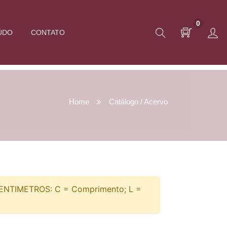
0
ÚDO
CONTATO
Home
Catálogo / Acervo
TIMETROS: C = Comprimento; L =