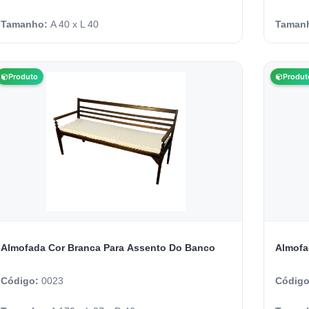
Tamanho:
A 40 x L 40
Taman
Produto
Produt
Almofada Cor Branca Para Assento Do Banco
Almofa
Código:
0023
Códig