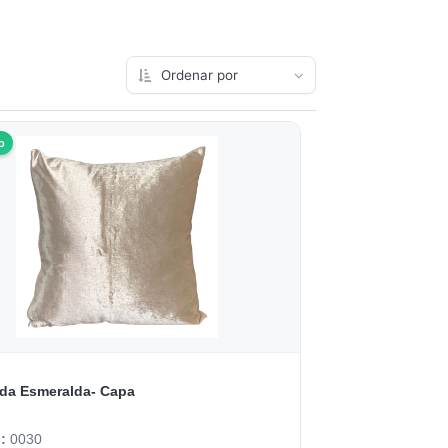
o
da Esmeralda- Capa
o:
0030