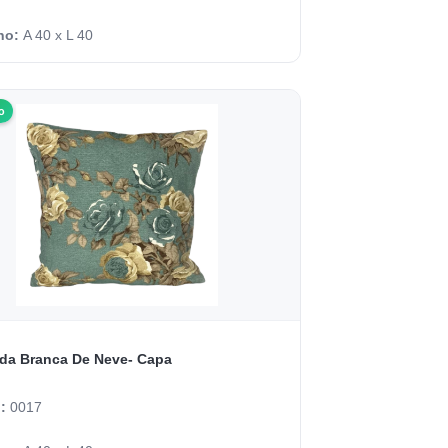
ho:
A 40 x L 40
o
da Branca De Neve- Capa
o:
0017