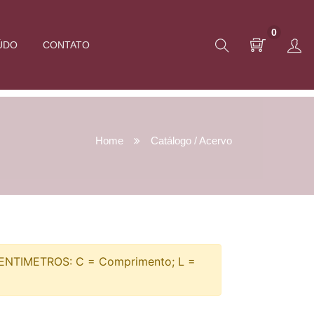
0
ÚDO
CONTATO
Home
Catálogo / Acervo
TIMETROS: C = Comprimento; L =