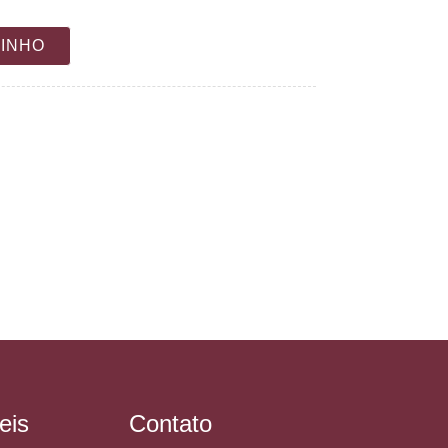
RINHO
eis
Contato