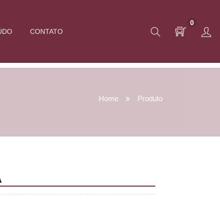
0
ÚDO
CONTATO
Home
Produto
A